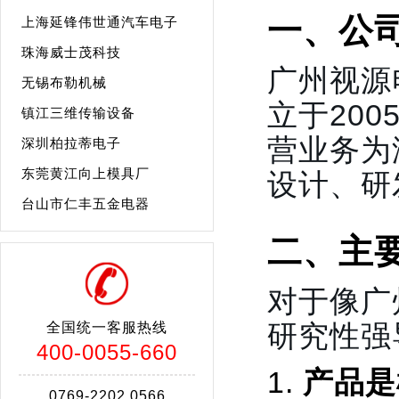
一、公
上海延锋伟世通汽车电子
珠海威士茂科技
广州视源
无锡布勒机械
立于20
镇江三维传输设备
营业务为
深圳柏拉蒂电子
东莞黄江向上模具厂
设计、研
台山市仁丰五金电器
二、主
对于像广
研究性强
全国统一客服热线
400-0055-660
产品是
0769-2202 0566